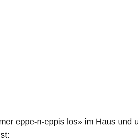
mmer eppe-n-eppis los» im Haus und
st: